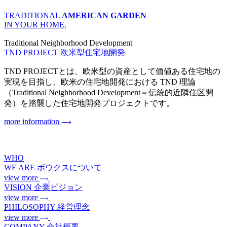
TRADITIONAL
AMERICAN GARDEN
IN YOUR HOME.
Traditional Neighborhood Development
TND PROJECT
欧米型住宅地開発
TND PROJECTとは、欧米型の資産として価値ある住宅地の
実現を目指し、欧米の住宅地開発における TND 理論
（Traditional Neighborhood Development＝伝統的近隣住区開
発）を踏襲した住宅地開発プロジェクトです。
more information
WHO
WE ARE
ボウクスについて
view more
VISION
企業ビジョン
view more
PHILOSOPHY
経営理念
view more
COMPANY
会社概要