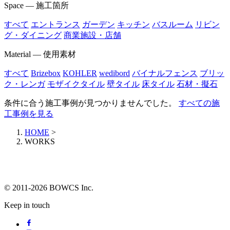
Space — 施工箇所
すべて
エントランス
ガーデン
キッチン
バスルーム
リビン
グ・ダイニング
商業施設・店舗
Material — 使用素材
すべて
Brizebox
KOHLER
wedibord
バイナルフェンス
ブリッ
ク・レンガ
モザイクタイル
壁タイル
床タイル
石材・擬石
条件に合う施工事例が見つかりませんでした。
すべての施
工事例を見る
HOME
>
WORKS
© 2011-2026 BOWCS Inc.
Keep in touch