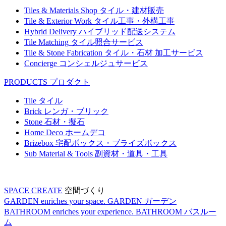
Tiles & Materials Shop
タイル・建材販売
Tile & Exterior Work
タイル工事・外構工事
Hybrid Delivery
ハイブリッド配送システム
Tile Matching
タイル照合サービス
Tile & Stone Fabrication
タイル・石材 加工サービス
Concierge
コンシェルジュサービス
PRODUCTS
プロダクト
Tile
タイル
Brick
レンガ・ブリック
Stone
石材・擬石
Home Deco
ホームデコ
Brizebox
宅配ボックス・ブライズボックス
Sub Material & Tools
副資材・道具・工具
SPACE CREATE
空間づくり
GARDEN enriches your space.
GARDEN
ガーデン
BATHROOM enriches your experience.
BATHROOM
バスルー
ム