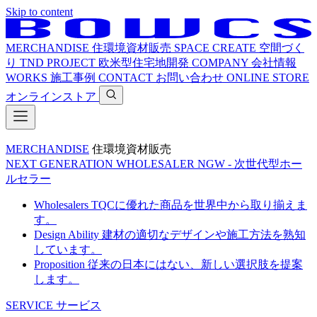
Skip to content
MERCHANDISE
住環境資材販売
SPACE CREATE
空間づく
り
TND PROJECT
欧米型住宅地開発
COMPANY
会社情報
WORKS
施工事例
CONTACT
お問い合わせ
ONLINE STORE
オンラインストア
MERCHANDISE
住環境資材販売
NEXT GENERATION WHOLESALER
NGW - 次世代型ホー
ルセラー
Wholesalers
TQCに優れた商品を世界中から取り揃えま
す。
Design Ability
建材の適切なデザインや施工方法を熟知
しています。
Proposition
従来の日本にはない、新しい選択肢を提案
します。
SERVICE
サービス