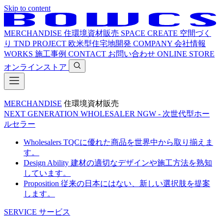
Skip to content
MERCHANDISE
住環境資材販売
SPACE CREATE
空間づく
り
TND PROJECT
欧米型住宅地開発
COMPANY
会社情報
WORKS
施工事例
CONTACT
お問い合わせ
ONLINE STORE
オンラインストア
MERCHANDISE
住環境資材販売
NEXT GENERATION WHOLESALER
NGW - 次世代型ホー
ルセラー
Wholesalers
TQCに優れた商品を世界中から取り揃えま
す。
Design Ability
建材の適切なデザインや施工方法を熟知
しています。
Proposition
従来の日本にはない、新しい選択肢を提案
します。
SERVICE
サービス