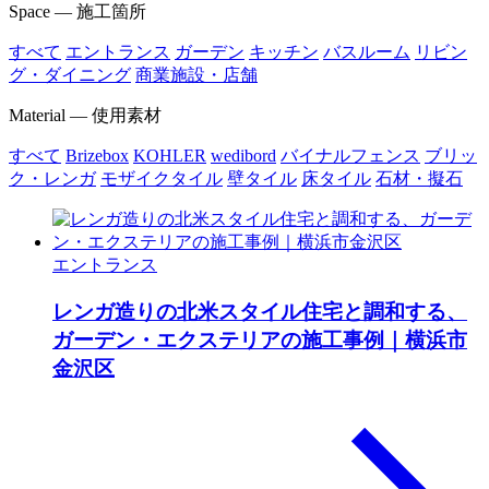
Space — 施工箇所
すべて
エントランス
ガーデン
キッチン
バスルーム
リビン
グ・ダイニング
商業施設・店舗
Material — 使用素材
すべて
Brizebox
KOHLER
wedibord
バイナルフェンス
ブリッ
ク・レンガ
モザイクタイル
壁タイル
床タイル
石材・擬石
エントランス
レンガ造りの北米スタイル住宅と調和する、
ガーデン・エクステリアの施工事例｜横浜市
金沢区