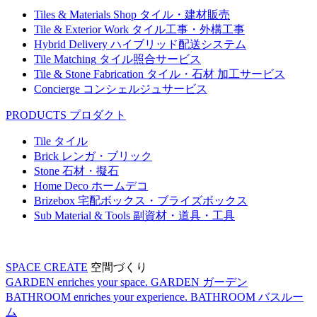
Tiles & Materials Shop
タイル・建材販売
Tile & Exterior Work
タイル工事・外構工事
Hybrid Delivery
ハイブリッド配送システム
Tile Matching
タイル照合サービス
Tile & Stone Fabrication
タイル・石材 加工サービス
Concierge
コンシェルジュサービス
PRODUCTS
プロダクト
Tile
タイル
Brick
レンガ・ブリック
Stone
石材・擬石
Home Deco
ホームデコ
Brizebox
宅配ボックス・ブライズボックス
Sub Material & Tools
副資材・道具・工具
SPACE CREATE
空間づくり
GARDEN enriches your space.
GARDEN
ガーデン
BATHROOM enriches your experience.
BATHROOM
バスルー
ム