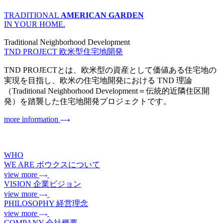
TRADITIONAL
AMERICAN GARDEN
IN YOUR HOME.
Traditional Neighborhood Development
TND PROJECT
欧米型住宅地開発
TND PROJECTとは、欧米型の資産として価値ある住宅地の
実現を目指し、欧米の住宅地開発における TND 理論
（Traditional Neighborhood Development＝伝統的近隣住区開
発）を踏襲した住宅地開発プロジェクトです。
more information
WHO
WE ARE
ボウクスについて
view more
VISION
企業ビジョン
view more
PHILOSOPHY
経営理念
view more
COMPANY
会社概要