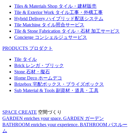
Tiles & Materials Shop
タイル・建材販売
Tile & Exterior Work
タイル工事・外構工事
Hybrid Delivery
ハイブリッド配送システム
Tile Matching
タイル照合サービス
Tile & Stone Fabrication
タイル・石材 加工サービス
Concierge
コンシェルジュサービス
PRODUCTS
プロダクト
Tile
タイル
Brick
レンガ・ブリック
Stone
石材・擬石
Home Deco
ホームデコ
Brizebox
宅配ボックス・ブライズボックス
Sub Material & Tools
副資材・道具・工具
SPACE CREATE
空間づくり
GARDEN enriches your space.
GARDEN
ガーデン
BATHROOM enriches your experience.
BATHROOM
バスルー
ム