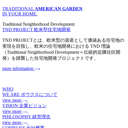
TRADITIONAL
AMERICAN GARDEN
IN YOUR HOME.
Traditional Neighborhood Development
TND PROJECT
欧米型住宅地開発
TND PROJECTとは、欧米型の資産として価値ある住宅地の
実現を目指し、欧米の住宅地開発における TND 理論
（Traditional Neighborhood Development＝伝統的近隣住区開
発）を踏襲した住宅地開発プロジェクトです。
more information
WHO
WE ARE
ボウクスについて
view more
VISION
企業ビジョン
view more
PHILOSOPHY
経営理念
view more
COMPANY
会社概要