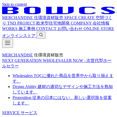
Skip to content
MERCHANDISE
住環境資材販売
SPACE CREATE
空間づく
り
TND PROJECT
欧米型住宅地開発
COMPANY
会社情報
WORKS
施工事例
CONTACT
お問い合わせ
ONLINE STORE
オンラインストア
MERCHANDISE
住環境資材販売
NEXT GENERATION WHOLESALER
NGW - 次世代型ホー
ルセラー
Wholesalers
TQCに優れた商品を世界中から取り揃えま
す。
Design Ability
建材の適切なデザインや施工方法を熟知
しています。
Proposition
従来の日本にはない、新しい選択肢を提案
します。
SERVICE
サービス