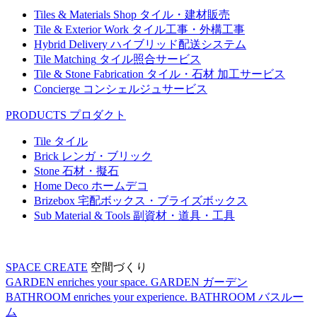
Tiles & Materials Shop
タイル・建材販売
Tile & Exterior Work
タイル工事・外構工事
Hybrid Delivery
ハイブリッド配送システム
Tile Matching
タイル照合サービス
Tile & Stone Fabrication
タイル・石材 加工サービス
Concierge
コンシェルジュサービス
PRODUCTS
プロダクト
Tile
タイル
Brick
レンガ・ブリック
Stone
石材・擬石
Home Deco
ホームデコ
Brizebox
宅配ボックス・ブライズボックス
Sub Material & Tools
副資材・道具・工具
SPACE CREATE
空間づくり
GARDEN enriches your space.
GARDEN
ガーデン
BATHROOM enriches your experience.
BATHROOM
バスルー
ム