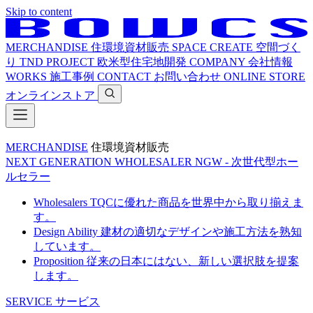
Skip to content
MERCHANDISE
住環境資材販売
SPACE CREATE
空間づく
り
TND PROJECT
欧米型住宅地開発
COMPANY
会社情報
WORKS
施工事例
CONTACT
お問い合わせ
ONLINE STORE
オンラインストア
MERCHANDISE
住環境資材販売
NEXT GENERATION WHOLESALER
NGW - 次世代型ホー
ルセラー
Wholesalers
TQCに優れた商品を世界中から取り揃えま
す。
Design Ability
建材の適切なデザインや施工方法を熟知
しています。
Proposition
従来の日本にはない、新しい選択肢を提案
します。
SERVICE
サービス