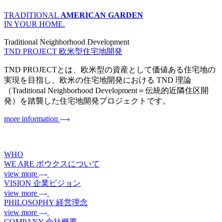
TRADITIONAL
AMERICAN GARDEN
IN YOUR HOME.
Traditional Neighborhood Development
TND PROJECT
欧米型住宅地開発
TND PROJECTとは、欧米型の資産として価値ある住宅地の
実現を目指し、欧米の住宅地開発における TND 理論
（Traditional Neighborhood Development＝伝統的近隣住区開
発）を踏襲した住宅地開発プロジェクトです。
more information
WHO
WE ARE
ボウクスについて
view more
VISION
企業ビジョン
view more
PHILOSOPHY
経営理念
view more
COMPANY
会社概要