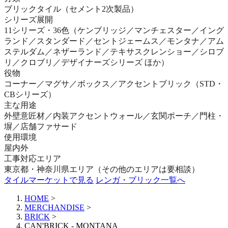
ブリックタイル（セメント2次製品）
シリーズ展開
11シリーズ・36色（ケンブリッジ／マンチェスター／イング
ランド／スタンダード／セントジェームス／モンタナ／アム
ステルダム／ネザーランド／テキサスクレンショー／シロブ
リ／クロブリ／デザイナーズシリーズ ほか）
役物
コーナー／マグサ／ボックス／アクセントブリック（STD・
CBシリーズ）
主な用途
外壁意匠材／内装アクセントウォール／玄関ポーチ／門柱・
塀／店舗ファサード
使用環境
屋内外
工事対応エリア
東京都・神奈川県エリア（その他のエリアは要相談）
タイルマーケットで見る
レンガ・ブリック一覧へ
HOME
>
MERCHANDISE
>
BRICK
>
CAN'BRICK - MONTANA