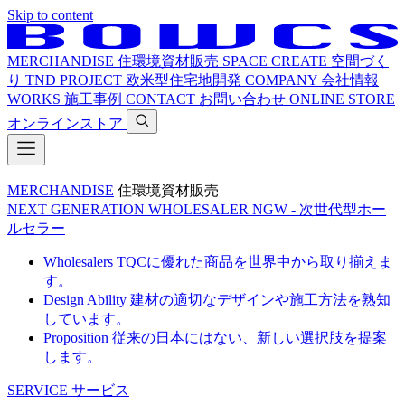
Skip to content
MERCHANDISE
住環境資材販売
SPACE CREATE
空間づく
り
TND PROJECT
欧米型住宅地開発
COMPANY
会社情報
WORKS
施工事例
CONTACT
お問い合わせ
ONLINE STORE
オンラインストア
MERCHANDISE
住環境資材販売
NEXT GENERATION WHOLESALER
NGW - 次世代型ホー
ルセラー
Wholesalers
TQCに優れた商品を世界中から取り揃えま
す。
Design Ability
建材の適切なデザインや施工方法を熟知
しています。
Proposition
従来の日本にはない、新しい選択肢を提案
します。
SERVICE
サービス