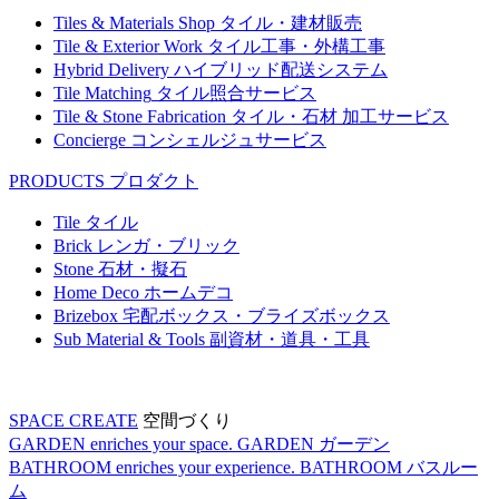
Tiles & Materials Shop
タイル・建材販売
Tile & Exterior Work
タイル工事・外構工事
Hybrid Delivery
ハイブリッド配送システム
Tile Matching
タイル照合サービス
Tile & Stone Fabrication
タイル・石材 加工サービス
Concierge
コンシェルジュサービス
PRODUCTS
プロダクト
Tile
タイル
Brick
レンガ・ブリック
Stone
石材・擬石
Home Deco
ホームデコ
Brizebox
宅配ボックス・ブライズボックス
Sub Material & Tools
副資材・道具・工具
SPACE CREATE
空間づくり
GARDEN enriches your space.
GARDEN
ガーデン
BATHROOM enriches your experience.
BATHROOM
バスルー
ム