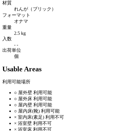
材質
れんが（ブリック）
フォーマット
オナマ
重量
2.5 kg
入数
- -
出荷単位
個
Usable Areas
利用可能場所
○
屋外壁
利用可能
○
屋外床
利用可能
○
屋内壁
利用可能
○
屋内床(靴)
利用可能
×
室内床(素足)
利用不可
×
浴室壁
利用不可
×
浴室床
利用不可