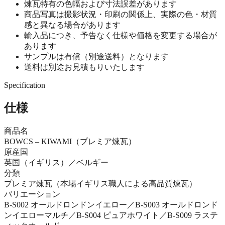
煉瓦特有の色幅および寸法誤差があります
商品写真は撮影状況・印刷の関係上、実際の色・材質
感と異なる場合があります
輸入品につき、予告なく仕様や価格を変更する場合が
あります
サンプルは有償（別途送料）となります
送料は別途お見積もりいたします
Specification
仕様
商品名
BOWCS – KIWAMI（プレミア煉瓦）
原産国
英国（イギリス）／ベルギー
分類
プレミア煉瓦（本場イギリス職人による高品質煉瓦）
バリエーション
B-S002 オールドロンドンイエロー／B-S003 オールドロンド
ンイエローマルチ／B-S004 ピュアホワイト／B-S009 ラステ