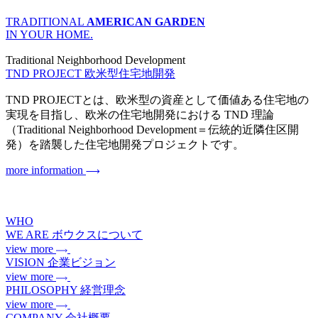
TRADITIONAL
AMERICAN GARDEN
IN YOUR HOME.
Traditional Neighborhood Development
TND PROJECT
欧米型住宅地開発
TND PROJECTとは、欧米型の資産として価値ある住宅地の
実現を目指し、欧米の住宅地開発における TND 理論
（Traditional Neighborhood Development＝伝統的近隣住区開
発）を踏襲した住宅地開発プロジェクトです。
more information
WHO
WE ARE
ボウクスについて
view more
VISION
企業ビジョン
view more
PHILOSOPHY
経営理念
view more
COMPANY
会社概要