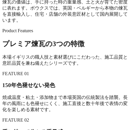
煉瓦の価値は、手に持った時の重量感、土と火が育てた密度
に表れます。ボウクスでは、英国・ベルギーから本物の煉瓦
を直接輸入し、住宅・店舗の外装意匠材として国内展開して
います。
Product Features
プレミア煉瓦の3つの特徴
本場イギリスの職人技と素材選びにこだわった、施工品質と
意匠品質を兼ね備えたシリーズです。
FEATURE 01
150年色褪せない発色
焼成温度・粘土・添加物まで本場英国の伝統製法を踏襲。長
年の風雨にも色褪せにくく、施工直後と数十年後で表情の変
化を楽しめる素材です。
FEATURE 02