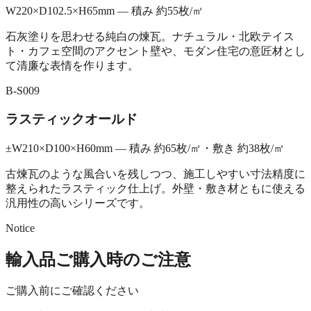
W220×D102.5×H65mm — 積み 約55枚/㎡
石灰塗りを思わせる純白の煉瓦。ナチュラル・北欧テイス
ト・カフェ空間のアクセント壁や、モダン住宅の意匠材とし
て清廉な表情を作ります。
B-S009
ラスティックオールド
±W210×D100×H60mm — 積み 約65枚/㎡・敷き 約38枚/㎡
古煉瓦のような風合いを残しつつ、施工しやすい寸法精度に
整えられたラスティック仕上げ。外壁・敷き材ともに使える
汎用性の高いシリーズです。
Notice
輸入品ご購入時のご注意
ご購入前にご確認ください