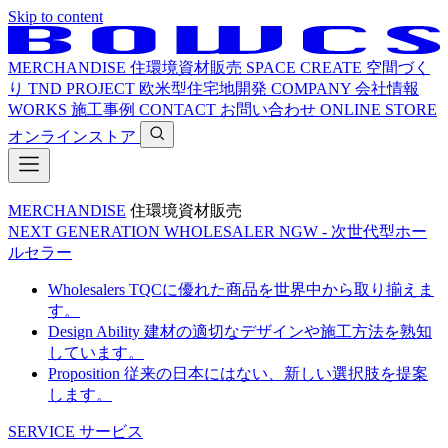
Skip to content
MERCHANDISE
住環境資材販売
SPACE CREATE
空間づく
り
TND PROJECT
欧米型住宅地開発
COMPANY
会社情報
WORKS
施工事例
CONTACT
お問い合わせ
ONLINE STORE
オンラインストア
MERCHANDISE
住環境資材販売
NEXT GENERATION WHOLESALER
NGW - 次世代型ホー
ルセラー
Wholesalers
TQCに優れた商品を世界中から取り揃えま
す。
Design Ability
建材の適切なデザインや施工方法を熟知
しています。
Proposition
従来の日本にはない、新しい選択肢を提案
します。
SERVICE
サービス