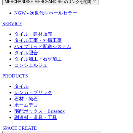
MERCHANDISE
MERCHANDISE のリンクを開閉
NGW - 次世代型ホールセラー
SERVICE
タイル・建材販売
タイル工事・外構工事
ハイブリッド配送システム
タイル照合
タイル加工・石材加工
コンシェルジュ
PRODUCTS
タイル
レンガ・ブリック
石材・擬石
ホームデコ
宅配ボックス・Brizebox
副資材・道具・工具
SPACE CREATE