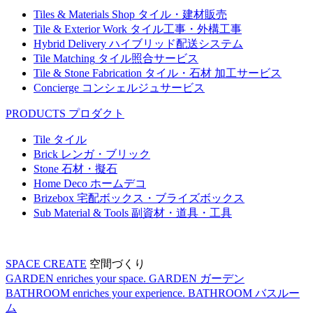
Tiles & Materials Shop
タイル・建材販売
Tile & Exterior Work
タイル工事・外構工事
Hybrid Delivery
ハイブリッド配送システム
Tile Matching
タイル照合サービス
Tile & Stone Fabrication
タイル・石材 加工サービス
Concierge
コンシェルジュサービス
PRODUCTS
プロダクト
Tile
タイル
Brick
レンガ・ブリック
Stone
石材・擬石
Home Deco
ホームデコ
Brizebox
宅配ボックス・ブライズボックス
Sub Material & Tools
副資材・道具・工具
SPACE CREATE
空間づくり
GARDEN enriches your space.
GARDEN
ガーデン
BATHROOM enriches your experience.
BATHROOM
バスルー
ム