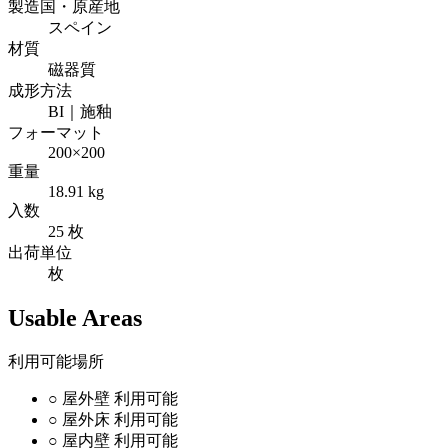
製造国・原産地
スペイン
材質
磁器質
成形方法
BI｜施釉
フォーマット
200×200
重量
18.91 kg
入数
25 枚
出荷単位
枚
Usable Areas
利用可能場所
○
屋外壁
利用可能
○
屋外床
利用可能
○
屋内壁
利用可能