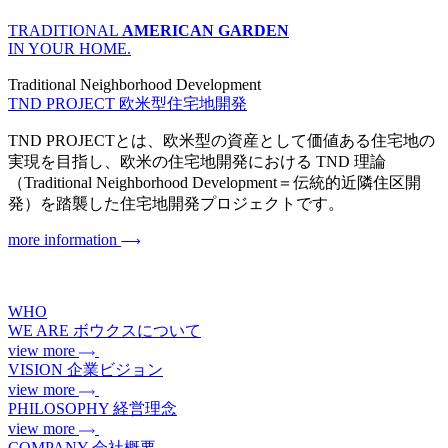
TRADITIONAL
AMERICAN GARDEN
IN YOUR HOME.
Traditional Neighborhood Development
TND PROJECT
欧米型住宅地開発
TND PROJECTとは、欧米型の資産として価値ある住宅地の
実現を目指し、欧米の住宅地開発における TND 理論
（Traditional Neighborhood Development＝伝統的近隣住区開
発）を踏襲した住宅地開発プロジェクトです。
more information
WHO
WE ARE
ボウクスについて
view more
VISION
企業ビジョン
view more
PHILOSOPHY
経営理念
view more
COMPANY
会社概要