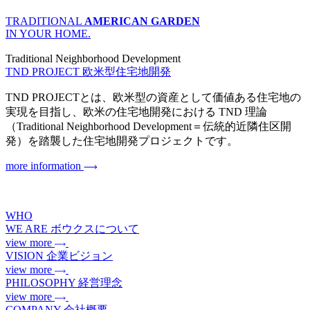
TRADITIONAL
AMERICAN GARDEN
IN YOUR HOME.
Traditional Neighborhood Development
TND PROJECT
欧米型住宅地開発
TND PROJECTとは、欧米型の資産として価値ある住宅地の
実現を目指し、欧米の住宅地開発における TND 理論
（Traditional Neighborhood Development＝伝統的近隣住区開
発）を踏襲した住宅地開発プロジェクトです。
more information
WHO
WE ARE
ボウクスについて
view more
VISION
企業ビジョン
view more
PHILOSOPHY
経営理念
view more
COMPANY
会社概要