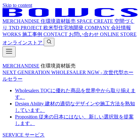
Skip to content
MERCHANDISE
住環境資材販売
SPACE CREATE
空間づく
り
TND PROJECT
欧米型住宅地開発
COMPANY
会社情報
WORKS
施工事例
CONTACT
お問い合わせ
ONLINE STORE
オンラインストア
MERCHANDISE
住環境資材販売
NEXT GENERATION WHOLESALER
NGW - 次世代型ホー
ルセラー
Wholesalers
TQCに優れた商品を世界中から取り揃えま
す。
Design Ability
建材の適切なデザインや施工方法を熟知
しています。
Proposition
従来の日本にはない、新しい選択肢を提案
します。
SERVICE
サービス