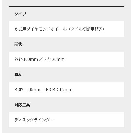
タイプ
乾式用ダイヤモンドホイール（タイル切断用替刃）
形状
外径 100mm ／ 内径 20mm
厚み
BDIY：1.0mm ／ BDIB：1.2mm
対応工具
ディスクグラインダー