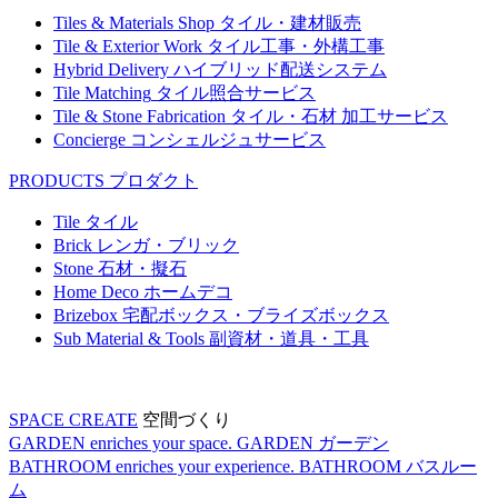
Tiles & Materials Shop
タイル・建材販売
Tile & Exterior Work
タイル工事・外構工事
Hybrid Delivery
ハイブリッド配送システム
Tile Matching
タイル照合サービス
Tile & Stone Fabrication
タイル・石材 加工サービス
Concierge
コンシェルジュサービス
PRODUCTS
プロダクト
Tile
タイル
Brick
レンガ・ブリック
Stone
石材・擬石
Home Deco
ホームデコ
Brizebox
宅配ボックス・ブライズボックス
Sub Material & Tools
副資材・道具・工具
SPACE CREATE
空間づくり
GARDEN enriches your space.
GARDEN
ガーデン
BATHROOM enriches your experience.
BATHROOM
バスルー
ム