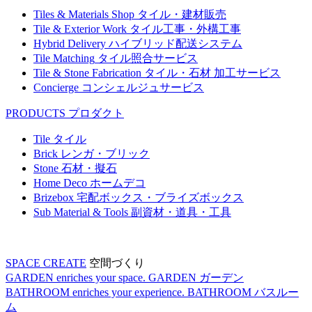
Tiles & Materials Shop
タイル・建材販売
Tile & Exterior Work
タイル工事・外構工事
Hybrid Delivery
ハイブリッド配送システム
Tile Matching
タイル照合サービス
Tile & Stone Fabrication
タイル・石材 加工サービス
Concierge
コンシェルジュサービス
PRODUCTS
プロダクト
Tile
タイル
Brick
レンガ・ブリック
Stone
石材・擬石
Home Deco
ホームデコ
Brizebox
宅配ボックス・ブライズボックス
Sub Material & Tools
副資材・道具・工具
SPACE CREATE
空間づくり
GARDEN enriches your space.
GARDEN
ガーデン
BATHROOM enriches your experience.
BATHROOM
バスルー
ム