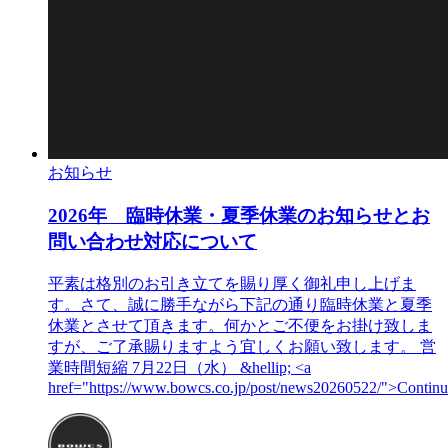
お知らせ
2026年 臨時休業・夏季休業のお知らせとお
問い合わせ対応について
平素は格別のお引き立てを賜り厚く御礼申し上げま
す。さて、誠に勝手ながら下記の通り臨時休業と夏季
休業とさせて頂きます。何かとご不便をお掛け致しま
すが、ご了承賜りますよう宜しくお願い致します。 営
業時間短縮 7月22日（水） &hellip; <a
href="https://www.bowcs.co.jp/post/news20260522/">Contin