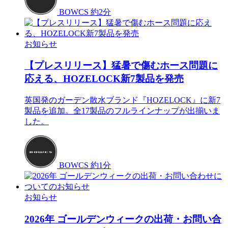
BOWCS
約2分
お知らせ
【プレスリリース】猛暑で傷むホース問題に
応える、HOZELOCK新7製品を発売
英国発のガーデン散水ブランド『HOZELOCK』に新7
製品を追加。全17製品のフルラインナップが出揃いま
した。
BOWCS
約1分
お知らせ
2026年 ゴールデンウィークの出荷・お問い合