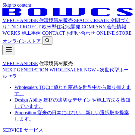
Skip to content
MERCHANDISE
住環境資材販売
SPACE CREATE
空間づく
り
TND PROJECT
欧米型住宅地開発
COMPANY
会社情報
WORKS
施工事例
CONTACT
お問い合わせ
ONLINE STORE
オンラインストア
MERCHANDISE
住環境資材販売
NEXT GENERATION WHOLESALER
NGW - 次世代型ホー
ルセラー
Wholesalers
TQCに優れた商品を世界中から取り揃えま
す。
Design Ability
建材の適切なデザインや施工方法を熟知
しています。
Proposition
従来の日本にはない、新しい選択肢を提案
します。
SERVICE
サービス