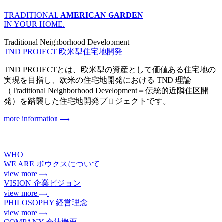
TRADITIONAL
AMERICAN GARDEN
IN YOUR HOME.
Traditional Neighborhood Development
TND PROJECT
欧米型住宅地開発
TND PROJECTとは、欧米型の資産として価値ある住宅地の
実現を目指し、欧米の住宅地開発における TND 理論
（Traditional Neighborhood Development＝伝統的近隣住区開
発）を踏襲した住宅地開発プロジェクトです。
more information
WHO
WE ARE
ボウクスについて
view more
VISION
企業ビジョン
view more
PHILOSOPHY
経営理念
view more
COMPANY
会社概要