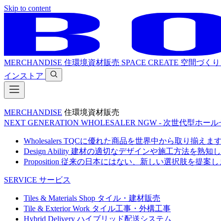
Skip to content
MERCHANDISE
住環境資材販売
SPACE CREATE
空間づくり
インストア
MERCHANDISE
住環境資材販売
NEXT GENERATION WHOLESALER
NGW - 次世代型ホー
Wholesalers
TQCに優れた商品を世界中から取り揃えま
Design Ability
建材の適切なデザインや施工方法を熟知し
Proposition
従来の日本にはない、新しい選択肢を提案し
SERVICE
サービス
Tiles & Materials Shop
タイル・建材販売
Tile & Exterior Work
タイル工事・外構工事
Hybrid Delivery
ハイブリッド配送システム