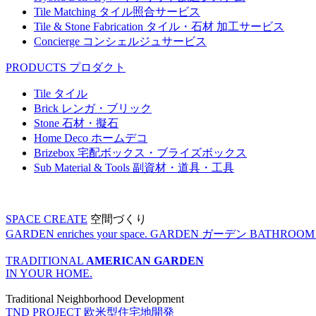
Tile Matching
タイル照合サービス
Tile & Stone Fabrication
タイル・石材 加工サービス
Concierge
コンシェルジュサービス
PRODUCTS
プロダクト
Tile
タイル
Brick
レンガ・ブリック
Stone
石材・擬石
Home Deco
ホームデコ
Brizebox
宅配ボックス・ブライズボックス
Sub Material & Tools
副資材・道具・工具
SPACE CREATE
空間づくり
GARDEN enriches your space.
GARDEN
ガーデン
BATHROOM enr
TRADITIONAL
AMERICAN GARDEN
IN YOUR HOME.
Traditional Neighborhood Development
TND PROJECT
欧米型住宅地開発