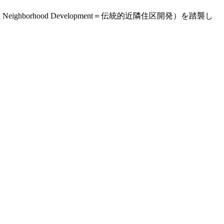
ghborhood Development＝伝統的近隣住区開発）を踏襲し